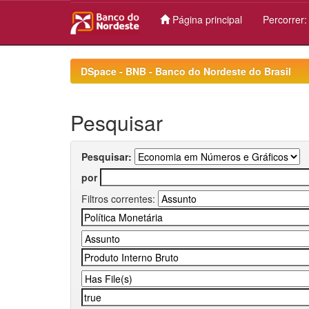
Página principal
Percorrer
Skip
navigation
DSpace - BNB - Banco do Nordeste do Brasil
Pesquisar
Pesquisar:
por
Filtros correntes: