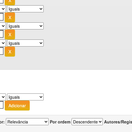
or:
Por ordem
Autores/Regi