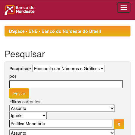
Skip
navigation
DSpace - BNB - Banco do Nordeste do Brasil
Pesquisar
Pesquisar:
por
Filtros correntes: