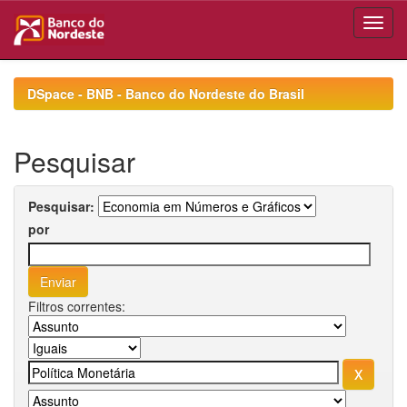
Skip
navigation
DSpace - BNB - Banco do Nordeste do Brasil
Pesquisar
Pesquisar:
por
Filtros correntes: