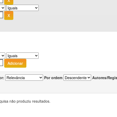
or:
Por ordem
Autores/Regi
quisa não produziu resultados.