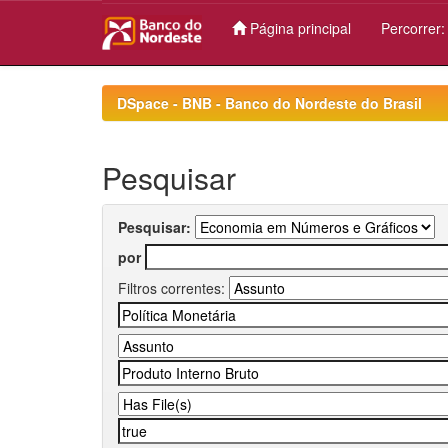
Página principal
Percorrer
Skip
navigation
DSpace - BNB - Banco do Nordeste do Brasil
Pesquisar
Pesquisar:
por
Filtros correntes: