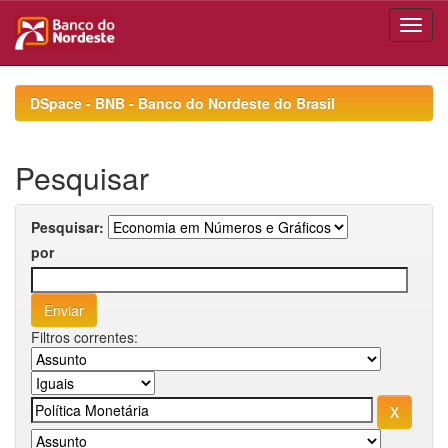
Skip
navigation
DSpace - BNB - Banco do Nordeste do Brasil
Pesquisar
Pesquisar:
por
Filtros correntes: