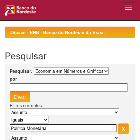
Skip
navigation
DSpace - BNB - Banco do Nordeste do Brasil
Pesquisar
Pesquisar:
por
Filtros correntes: