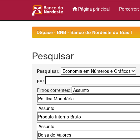
Página principal
Percorrer
Skip
navigation
DSpace - BNB - Banco do Nordeste do Brasil
Pesquisar
Pesquisar:
por
Filtros correntes: