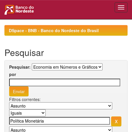
Skip
navigation
DSpace - BNB - Banco do Nordeste do Brasil
Pesquisar
Pesquisar:
por
Filtros correntes: