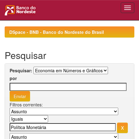
Skip
navigation
DSpace - BNB - Banco do Nordeste do Brasil
Pesquisar
Pesquisar:
por
Filtros correntes: