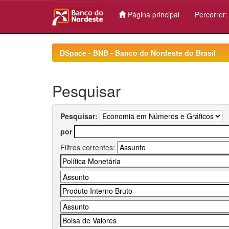
Página principal
Percorrer
Skip
navigation
DSpace - BNB - Banco do Nordeste do Brasil
Pesquisar
Pesquisar:
por
Filtros correntes: