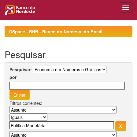
Skip
navigation
DSpace - BNB - Banco do Nordeste do Brasil
Pesquisar
Pesquisar:
por
Filtros correntes: