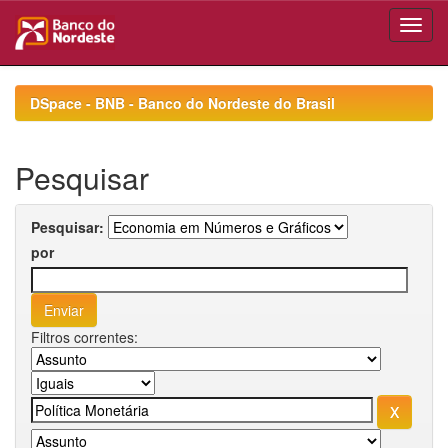
Skip
navigation
DSpace - BNB - Banco do Nordeste do Brasil
Pesquisar
Pesquisar:
por
Filtros correntes: