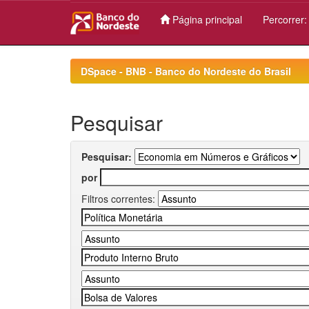
Página principal
Percorrer
Skip
navigation
DSpace - BNB - Banco do Nordeste do Brasil
Pesquisar
Pesquisar:
por
Filtros correntes: