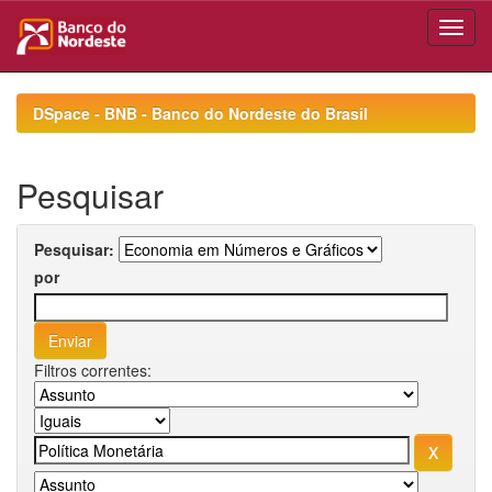
Skip
navigation
DSpace - BNB - Banco do Nordeste do Brasil
Pesquisar
Pesquisar:
por
Filtros correntes: