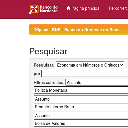
Página principal
Percorrer
Skip
navigation
DSpace - BNB - Banco do Nordeste do Brasil
Pesquisar
Pesquisar:
por
Filtros correntes: