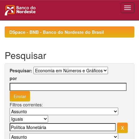
Skip
navigation
DSpace - BNB - Banco do Nordeste do Brasil
Pesquisar
Pesquisar:
por
Filtros correntes: