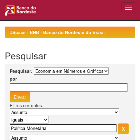
Skip
navigation
DSpace - BNB - Banco do Nordeste do Brasil
Pesquisar
Pesquisar:
por
Filtros correntes: