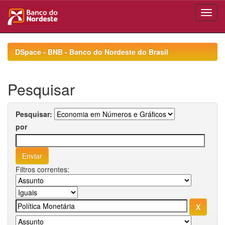
Skip
navigation
DSpace - BNB - Banco do Nordeste do Brasil
Pesquisar
Pesquisar:
por
Filtros correntes: