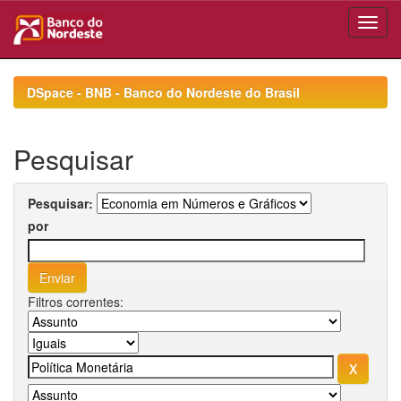
Skip
navigation
DSpace - BNB - Banco do Nordeste do Brasil
Pesquisar
Pesquisar:
por
Filtros correntes: