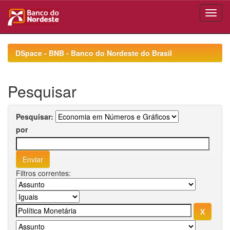
Skip
navigation
DSpace - BNB - Banco do Nordeste do Brasil
Pesquisar
Pesquisar:
por
Filtros correntes: