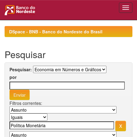
Skip
navigation
DSpace - BNB - Banco do Nordeste do Brasil
Pesquisar
Pesquisar:
por
Filtros correntes: