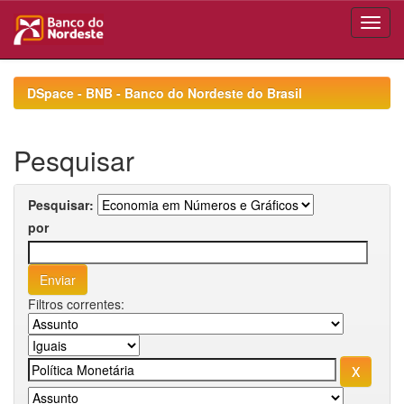
Skip
navigation
DSpace - BNB - Banco do Nordeste do Brasil
Pesquisar
Pesquisar:
por
Filtros correntes: