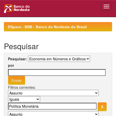
Skip
navigation
DSpace - BNB - Banco do Nordeste do Brasil
Pesquisar
Pesquisar:
por
Filtros correntes: