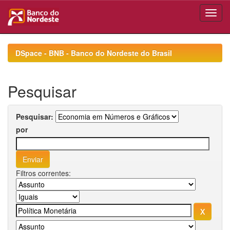
Skip
navigation
DSpace - BNB - Banco do Nordeste do Brasil
Pesquisar
Pesquisar:
por
Filtros correntes: