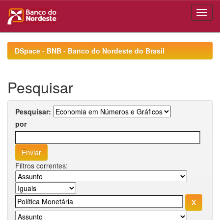
Skip
navigation
DSpace - BNB - Banco do Nordeste do Brasil
Pesquisar
Pesquisar:
por
Filtros correntes: