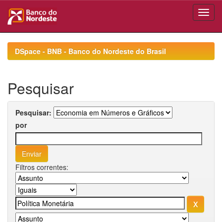
Skip
navigation
DSpace - BNB - Banco do Nordeste do Brasil
Pesquisar
Pesquisar:
por
Filtros correntes: