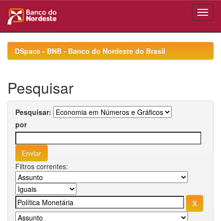
Skip
navigation
DSpace - BNB - Banco do Nordeste do Brasil
Pesquisar
Pesquisar:
por
Filtros correntes: