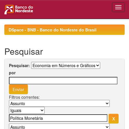
Skip
navigation
DSpace - BNB - Banco do Nordeste do Brasil
Pesquisar
Pesquisar:
por
Filtros correntes: