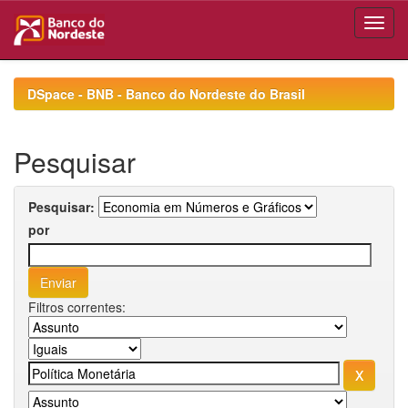
Skip
navigation
DSpace - BNB - Banco do Nordeste do Brasil
Pesquisar
Pesquisar:
por
Filtros correntes: