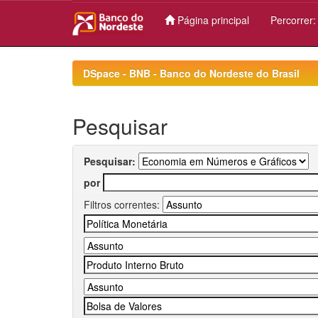
Página principal
Percorrer
Skip
navigation
DSpace - BNB - Banco do Nordeste do Brasil
Pesquisar
Pesquisar:
por
Filtros correntes: