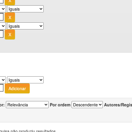
or:
Por ordem
Autores/Regi
quisa não produziu resultados.