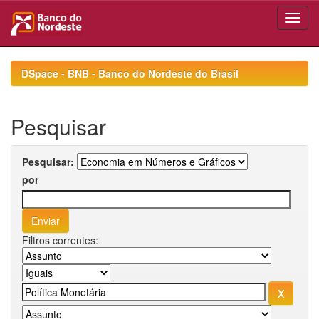
Skip
navigation
DSpace - BNB - Banco do Nordeste do Brasil
Pesquisar
Pesquisar:
por
Filtros correntes: