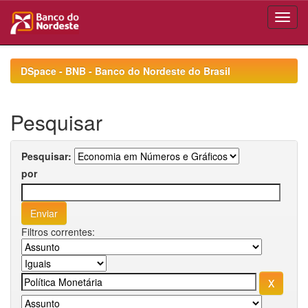
Skip
navigation
DSpace - BNB - Banco do Nordeste do Brasil
Pesquisar
Pesquisar:
por
Filtros correntes: