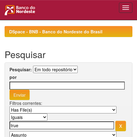
Skip
navigation
DSpace - BNB - Banco do Nordeste do Brasil
Pesquisar
Pesquisar:
por
Filtros correntes: