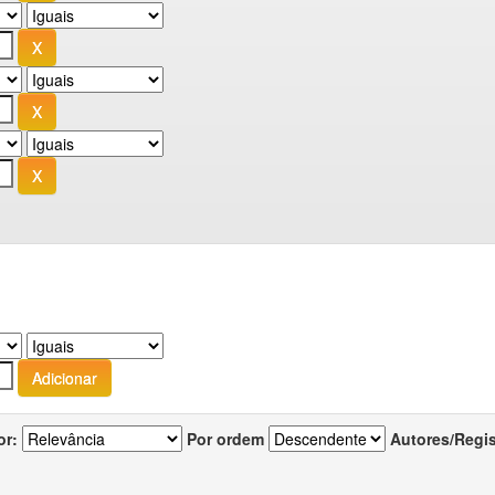
or:
Por ordem
Autores/Regi