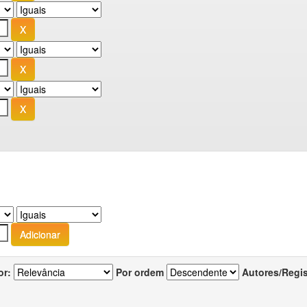
or:
Por ordem
Autores/Regi