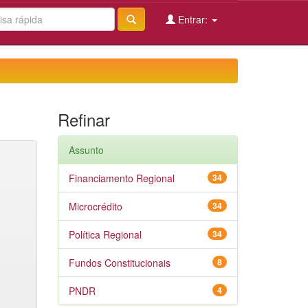
Entrar:
Refinar
Assunto
Financiamento Regional
34
Microcrédito
34
Política Regional
34
Fundos Constitucionais
8
PNDR
4