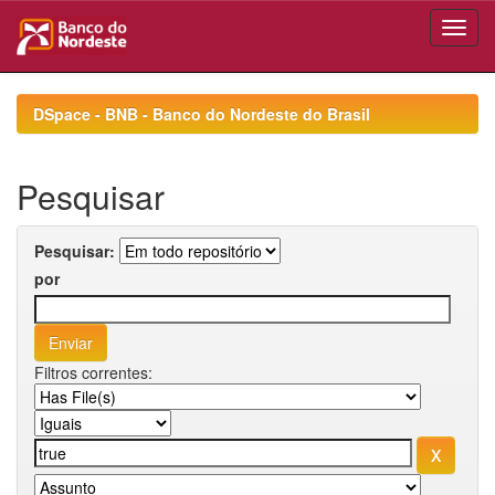
Skip
navigation
DSpace - BNB - Banco do Nordeste do Brasil
Pesquisar
Pesquisar:
por
Filtros correntes: