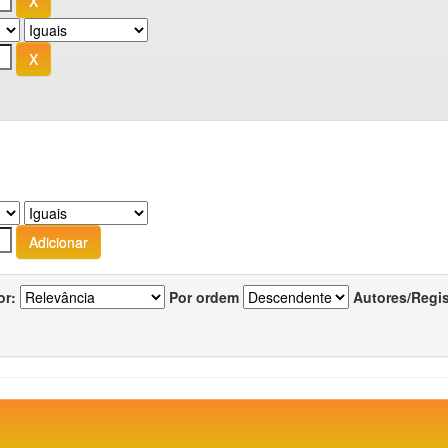
or:
Por ordem
Autores/Regi