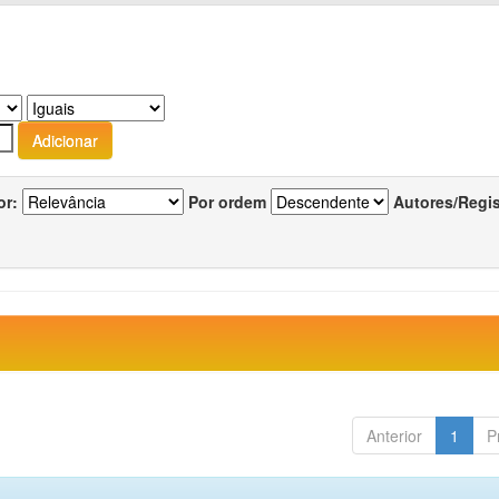
or:
Por ordem
Autores/Regi
Anterior
1
P