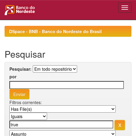
Skip
navigation
DSpace - BNB - Banco do Nordeste do Brasil
Pesquisar
Pesquisar:
por
Filtros correntes: