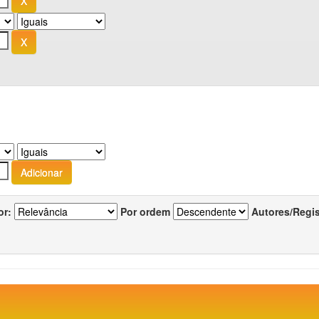
or:
Por ordem
Autores/Regi