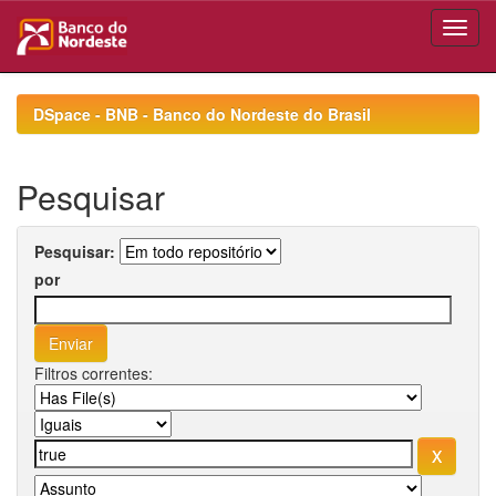
Skip
navigation
DSpace - BNB - Banco do Nordeste do Brasil
Pesquisar
Pesquisar:
por
Filtros correntes: