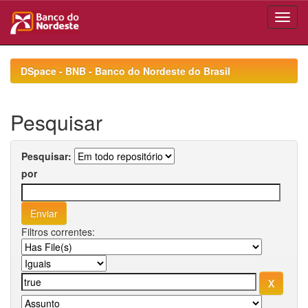
Skip
navigation
DSpace - BNB - Banco do Nordeste do Brasil
Pesquisar
Pesquisar:
por
Filtros correntes: