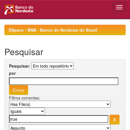
Skip
navigation
DSpace - BNB - Banco do Nordeste do Brasil
Pesquisar
Pesquisar:
por
Filtros correntes: