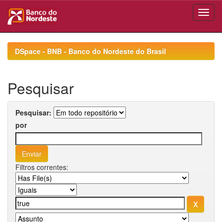
Skip
navigation
DSpace - BNB - Banco do Nordeste do Brasil
Pesquisar
Pesquisar:
por
Filtros correntes: