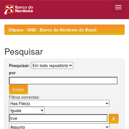
Skip
navigation
DSpace - BNB - Banco do Nordeste do Brasil
Pesquisar
Pesquisar:
por
Filtros correntes: