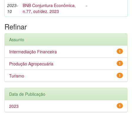
2023-
BNB Conjuntura Econômica,
-
10
n.77, out/dez. 2023
Refinar
Assunto
Intermediação Financeira
1
Produção Agropecuária
1
Turismo
1
Data de Publicação
2023
1