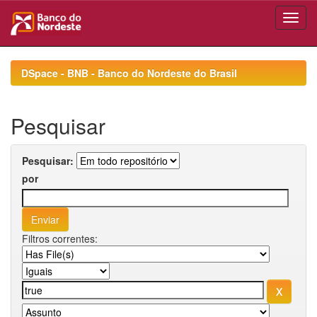
Skip
navigation
DSpace - BNB - Banco do Nordeste do Brasil
Pesquisar
Pesquisar:
por
Filtros correntes: