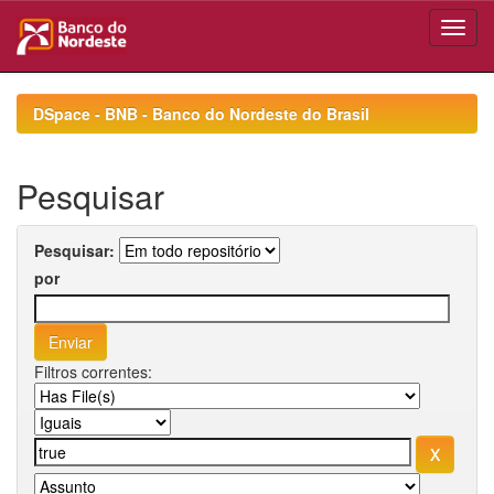
Skip
navigation
DSpace - BNB - Banco do Nordeste do Brasil
Pesquisar
Pesquisar:
por
Filtros correntes: