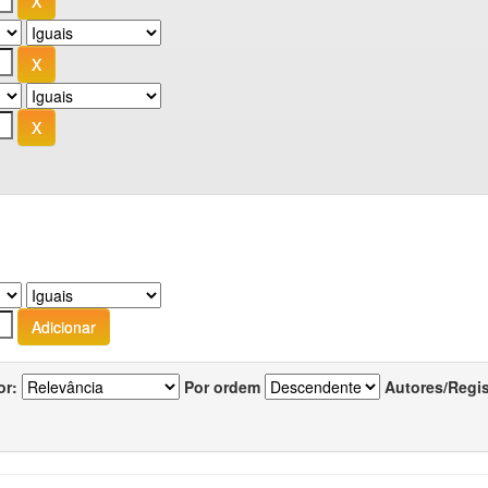
or:
Por ordem
Autores/Regi