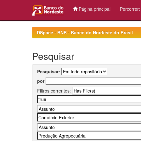
Página principal
Percorrer
Skip
navigation
DSpace - BNB - Banco do Nordeste do Brasil
Pesquisar
Pesquisar:
por
Filtros correntes: