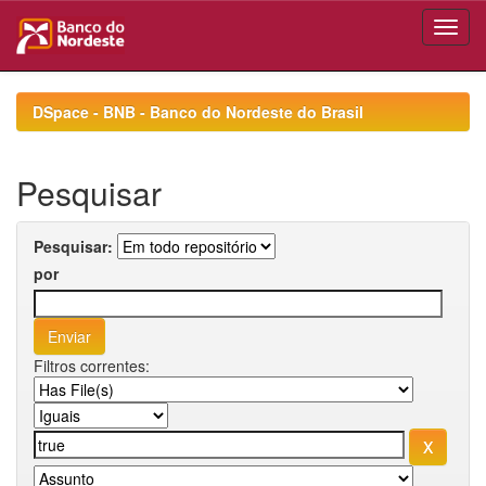
Skip
navigation
DSpace - BNB - Banco do Nordeste do Brasil
Pesquisar
Pesquisar:
por
Filtros correntes: