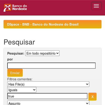
Skip
navigation
DSpace - BNB - Banco do Nordeste do Brasil
Pesquisar
Pesquisar:
por
Filtros correntes: